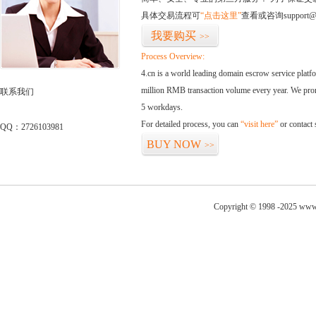
具体交易流程可
“点击这里”
查看或咨询support@
我要购买
>>
Process Overview:
4.cn is a world leading domain escrow service plat
million RMB transaction volume every year. We promi
联系我们
5 workdays.
For detailed process, you can
“visit here”
or contact
QQ：2726103981
BUY NOW
>>
Copyright © 1998 -2025 www.