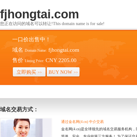
fjhongtai.com
您正在访问的域名可以转让!This domain name is for sale!
一口价出售中！
域名
fjhongtai.com
Domain Name:
售价
CNY 2205.00
Listing Price:
立即购买
BUY NOW
>>
>>
域名交易方式：
通过金名网(4.cn) 中介交易
金名网(4.cn)是全球领先的域名交易服务机
简单、安全、专业的第三方服务！ 为了保证交